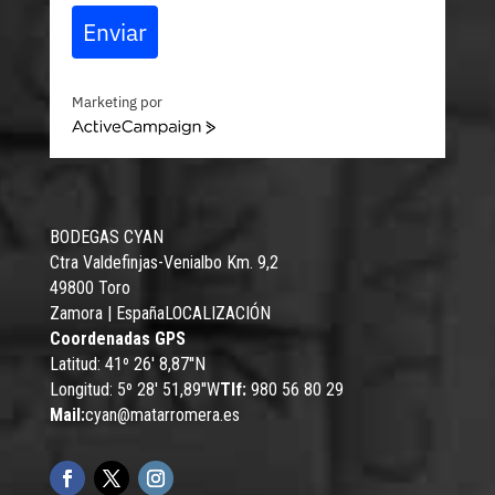
Enviar
Marketing por
ActiveCampaign
BODEGAS CYAN
Ctra Valdefinjas-Venialbo Km. 9,2
49800 Toro
Zamora | España
LOCALIZACIÓN
Coordenadas GPS
Latitud: 41º 26' 8,87''N
Longitud: 5º 28' 51,89''W
Tlf:
980 56 80 29
Mail:
cyan@matarromera.es